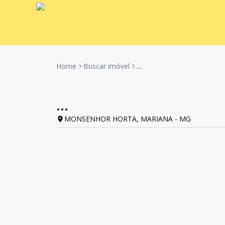
Home
Buscar imóvel
...
Sítio
Venda
Cód:
604
...
MONSENHOR HORTA, MARIANA - MG