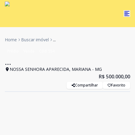
Home
Buscar imóvel
...
Prédio
Venda
Cód:
554
...
NOSSA SENHORA APARECIDA, MARIANA - MG
R$ 500.000,00
Compartilhar
Favorito