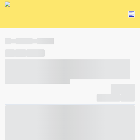
----
----- -----
----- -----
----
-----
---- ------
----- ----- -- ------ ---- ---- -- ----- ----- -----
--- ------
----- ----- -- ------ ----- ----- -- ------
-------------
Compartilhar
Favorito