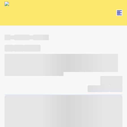
----
----- -----
----- -----
----
-----
---- ------
----- ----- -- ------ ---- ---- -- ----- ----- -----
--- ------
----- ----- -- ------ ----- ----- -- ------
-------------
Compartilhar
Favorito