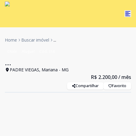
Home
Buscar imóvel
...
Chalé
Aluguel
Cód:
316
...
PADRE VIEGAS, Mariana - MG
R$ 2.200,00
/ mês
Compartilhar
Favorito