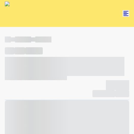
----
----- -----
----- -----
----
-----
---- ------
----- ----- -- ------ ---- ---- -- ----- ----- -----
--- ------
----- ----- -- ------ ----- ----- -- ------
-------------
Compartilhar
Favorito