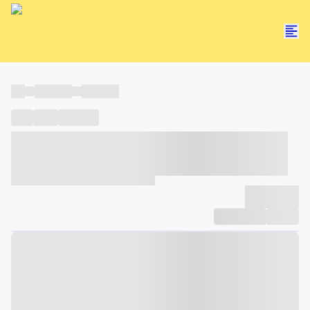
----
----- -----
----- -----
----
-----
---- ------
----- ----- -- ------ ---- ---- -- ----- ----- -----
--- ------
----- ----- -- ------ ----- ----- -- ------
-------------
Compartilhar
Favorito