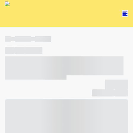
----
----- -----
----- -----
----
-----
---- ------
----- ----- -- ------ ---- ---- -- ----- ----- -----
--- ------
----- ----- -- ------ ----- ----- -- ------
-------------
Compartilhar
Favorito