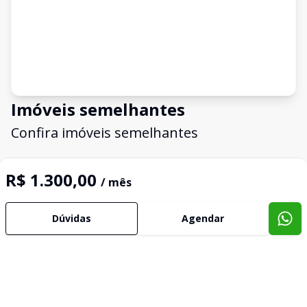
Imóveis semelhantes
Confira imóveis semelhantes
R$ 1.300,00
/ mês
Cód:
606
Comparar
Dúvidas
Agendar