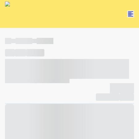
----
----- -----
----- -----
----
-----
---- ------
----- ----- -- ------ ---- ---- -- ----- ----- -----
--- ------
----- ----- -- ------ ----- ----- -- ------
-------------
Compartilhar
Favorito