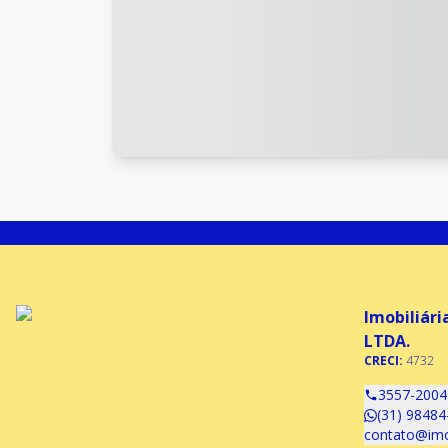
Imobiliári
LTDA.
CRECI:
4732
3557-2004
(31) 98484
contato@imob