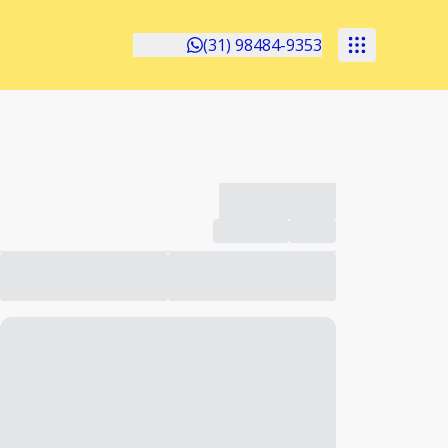
(31) 98484-9353
-------------
Compartilhar
Favorito