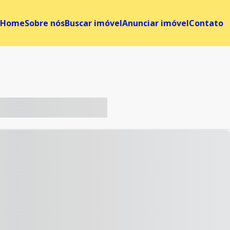
Home
Sobre nós
Buscar imóvel
Anunciar imóvel
Contato
-- ----- ----- --- ------