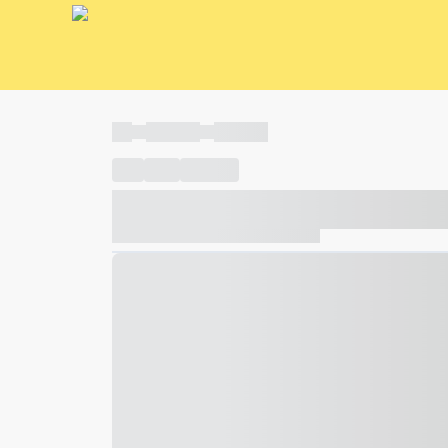
----
----- -----
----- -----
----
-----
---- ------
----- ----- -- ------ ---- ---- -- ---
----- ----- -- ------ ----- ----- -- ------